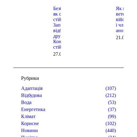
Безбар’єрність
Як взаємо
як основа
ветеранам
стійкості: у
військов
Запоріжжі
і членами
відбулася
анонс тре
друга
21.07.202
Конференція
стійкості
27.07.2026
Рубрики
Адаптація
(107)
Відбудова
(212)
Вода
(53)
Енергетика
(37)
Клімат
(99)
Корисне
(102)
Новини
(440)