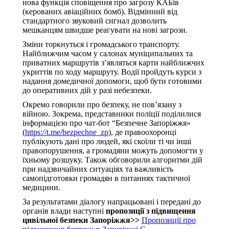
нова функція сповіщення про загрозу КАБів
(керованих авіаційних бомб). Відмінний від
стандартного звуковий сигнал дозволить
мешканцям швидше реагувати на нові загрози.
Зміни торкнуться і громадського транспорту.
Найближчим часом у салонах муніципальних та
приватних маршрутів з’являться карти найближчих
укриттів по ходу маршруту. Водії пройдуть курси з
надання домедичної допомоги, щоб бути готовими
до оперативних дій у разі небезпеки.
Окремо говорили про безпеку, не пов’язану з
війною. Зокрема, представники поліції поділилися
інформацією про чат-бот “Безпечне Запоріжжя»
(
https://t.me/bezpechne_zp
), де правоохоронці
публікують дані про людей, які скоїли ті чи інші
правопорушення, а громадяни можуть допомогти у
їхньому розшуку. Також обговорили алгоритми дій
при надзвичайних ситуаціях та важливість
самопідготовки громадян в питаннях тактичної
медицини.
За результатами діалогу напрацьовані і передані до
органів влади наступні
пропозиції з підвищення
цивільної безпеки Запоріжжя>>
Пропозиції про