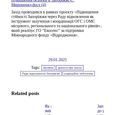
підвищення безпеки в Запоріжжі Є.
Мироненку.docx (4)
Захід проводився в рамках проєкту «Підвищення
стійкості Запоріжжя через Раду відновлення як
інструмент залучення і координації ОГС і ОМС
місцевого, регіонального та національного рівнів»,
який реалізує ГО “Екосенс” за підтримки
Міжнародного фонду «Відродження».
29.01.2025
Tags:
безпека
діалоги про сенси
Рада відновлення Запоріжжя
радіаційна небезпека
Related posts
Як впливає
Запрошує
зміна
до участі 