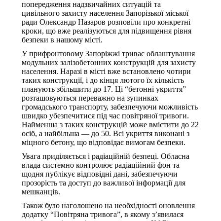
попередження надзвичайних ситуацій та
цивільного захисту населення Запорізької міської
ради Олександр Назаров розповіли про конкретні
кроки, що вже реалізуються для підвищення рівня
безпеки в нашому місті.
У прифронтовому Запоріжжі триває облаштування
модульних залізобетонних конструкцій для захисту
населення. Наразі в місті вже встановлено чотири
таких конструкції, і до кінця лютого їх кількість
планують збільшити до 17. Ці “бетонні укриття”
розташовуються переважно на зупинках
громадського транспорту, забезпечуючи можливість
швидко убезпечитися під час повітряної тривоги.
Найменша з таких конструкцій може вмістити до 22
осіб, а найбільша — до 50. Всі укриття виконані з
міцного бетону, що відповідає вимогам безпеки.
Увага приділяється і радіаційній безпеці. Обласна
влада системно контролює радіаційний фон та
щодня публікує відповідні дані, забезпечуючи
прозорість та доступ до важливої інформації для
мешканців.
Також було наголошено на необхідності оновлення
додатку “Повітряна тривога”, в якому з’явилася