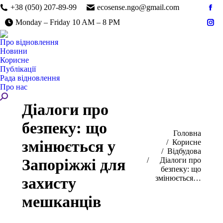
+38 (050) 207-89-99
ecosense.ngo@gmail.com
Fac
Monday – Friday 10 AM – 8 PM
pag
Ins
ope
pag
Про відновлення
in
ope
Новини
ne
in
Корисне
win
Публікації
ne
Рада відновлення
win
Про нас
Search:
Діалоги про
безпеку: що
You are here:
Головна
змінюється у
Корисне
Відбудова
Запоріжжі для
Діалоги про
безпеку: що
змінюється…
захисту
мешканців