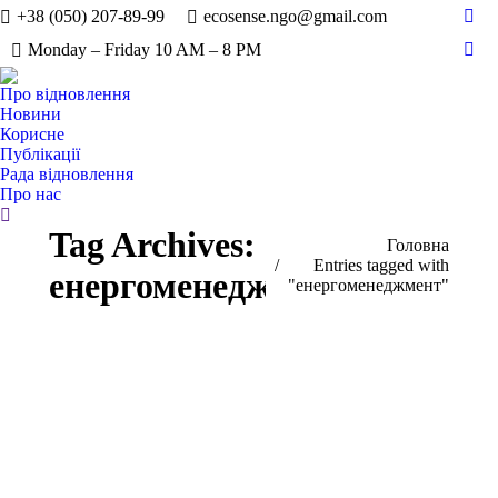
+38 (050) 207-89-99
ecosense.ngo@gmail.com
Fac
Monday – Friday 10 AM – 8 PM
pag
Inst
ope
pag
Про відновлення
in
ope
Новини
new
in
Корисне
win
Публікації
new
Рада відновлення
win
Про нас
Search:
Tag Archives:
You are here:
Головна
Entries tagged with
енергоменеджмент
"енергоменеджмент"